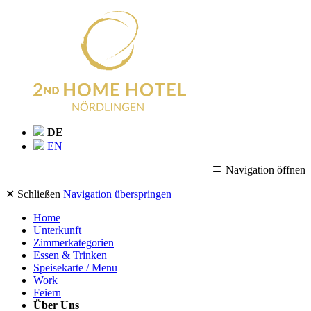
DE
EN
Navigation öffnen
✕ Schließen
Navigation überspringen
Home
Unterkunft
Zimmerkategorien
Essen & Trinken
Speisekarte / Menu
Work
Feiern
Über Uns